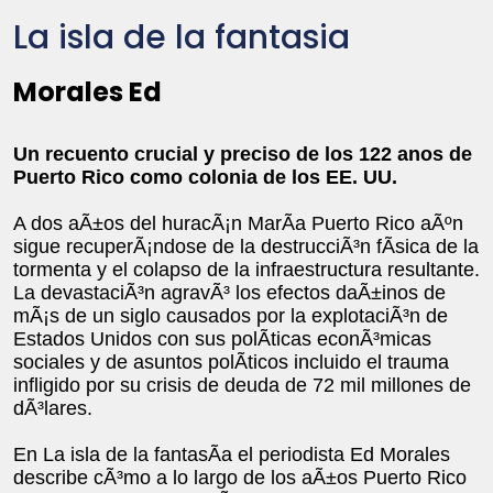
La isla de la fantasia
Morales Ed
Un recuento crucial y preciso de los 122 anos de
Puerto Rico como colonia de los EE. UU.
A dos aÃ±os del huracÃ¡n MarÃ­a Puerto Rico aÃºn
sigue recuperÃ¡ndose de la destrucciÃ³n fÃ­sica de la
tormenta y el colapso de la infraestructura resultante.
La devastaciÃ³n agravÃ³ los efectos daÃ±inos de
mÃ¡s de un siglo causados por la explotaciÃ³n de
Estados Unidos con sus polÃ­ticas econÃ³micas
sociales y de asuntos polÃ­ticos incluido el trauma
infligido por su crisis de deuda de 72 mil millones de
dÃ³lares.
En La isla de la fantasÃ­a el periodista Ed Morales
describe cÃ³mo a lo largo de los aÃ±os Puerto Rico