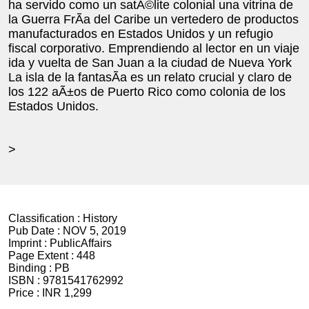
ha servido como un satÃ©lite colonial una vitrina de
la Guerra FrÃ­a del Caribe un vertedero de productos
manufacturados en Estados Unidos y un refugio
fiscal corporativo. Emprendiendo al lector en un viaje
ida y vuelta de San Juan a la ciudad de Nueva York
La isla de la fantasÃ­a es un relato crucial y claro de
los 122 aÃ±os de Puerto Rico como colonia de los
Estados Unidos.
>
Classification :
History
Pub Date :
NOV 5, 2019
Imprint :
PublicAffairs
Page Extent :
448
Binding :
PB
ISBN :
9781541762992
Price :
INR 1,299